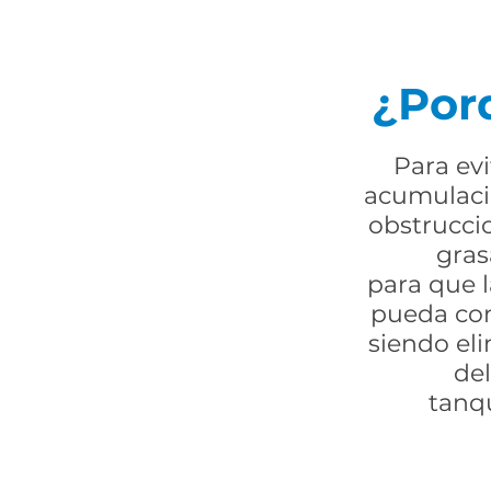
¿Por
Para evi
acumulació
obstrucci
gras
para que l
pueda co
siendo el
del
tanq