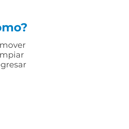
omo?
emover
impiar
egresar