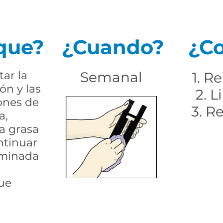
que?
¿Cuando?
¿C
tar la
Semanal
1. R
n y las
2. L
ones de
3. R
a,
a grasa
ntinuar
iminada
ue