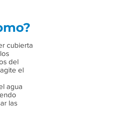
omo?
r cubierta
los
os del
agite el
el agua
iendo
ar las