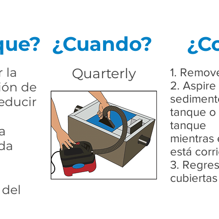
que?
¿Cuando?
¿C
 la
Quarterly
1. Remove
2. Aspire 
ión de
sediment
reducir
tanque o 
tanque
a
mientras 
da
está corr
3. Regres
cubiertas
 del