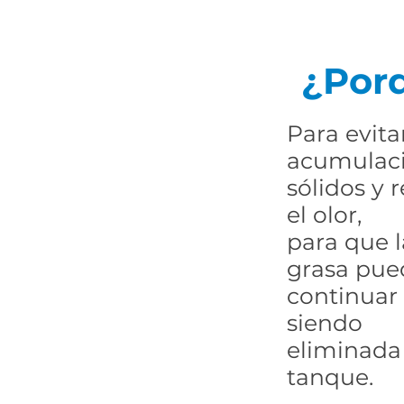
¿Por
Para evitar
acumulac
sólidos y 
el olor,
para que l
grasa pue
continuar
siendo
eliminada
tanque.